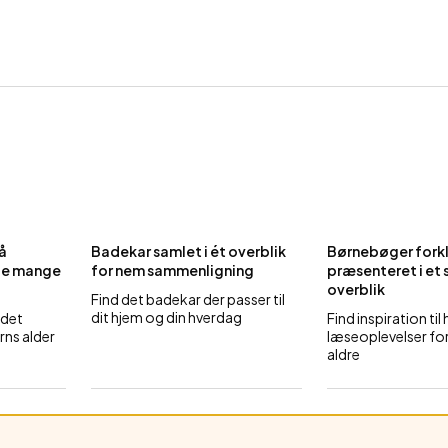
å
Badekar samlet i ét overblik
Børnebøger fork
de mange
for nem sammenligning
præsenteret i et
overblik
Find det badekar der passer til
dit hjem og din hverdag
 det
Find inspiration til
arns alder
læseoplevelser for 
aldre