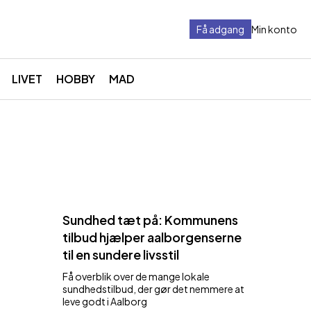
Få adgang
Min konto
LIVET
HOBBY
MAD
Sundhed tæt på: Kommunens
tilbud hjælper aalborgenserne
til en sundere livsstil
Få overblik over de mange lokale
sundhedstilbud, der gør det nemmere at
leve godt i Aalborg