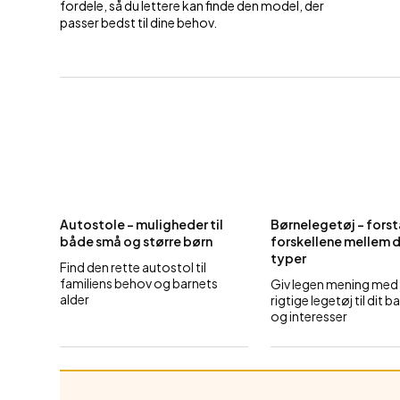
fordele, så du lettere kan finde den model, der
passer bedst til dine behov.
Autostole – muligheder til
Børnelegetøj – forst
både små og større børn
forskellene mellem 
typer
Find den rette autostol til
familiens behov og barnets
Giv legen mening med
alder
rigtige legetøj til dit b
og interesser