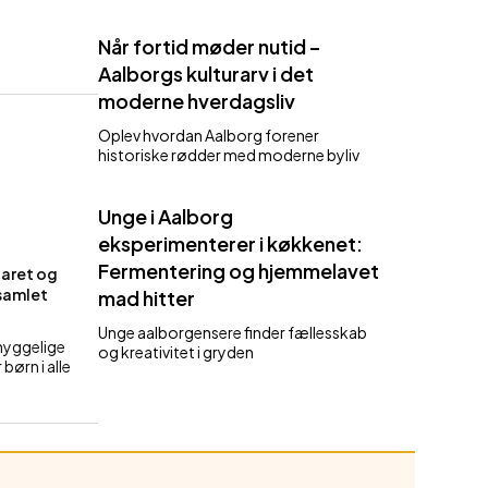
Når fortid møder nutid –
Aalborgs kulturarv i det
moderne hverdagsliv
Oplev hvordan Aalborg forener
historiske rødder med moderne byliv
Unge i Aalborg
eksperimenterer i køkkenet:
Fermentering og hjemmelavet
laret og
 samlet
mad hitter
Unge aalborgensere finder fællesskab
 hyggelige
og kreativitet i gryden
børn i alle