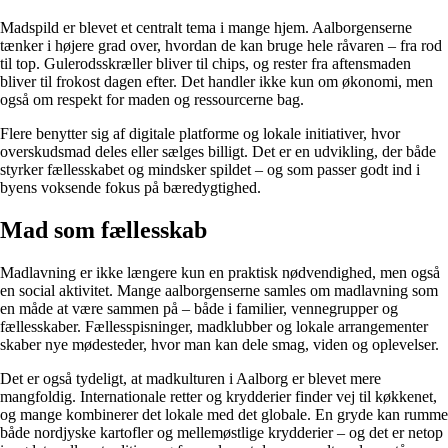
Madspild er blevet et centralt tema i mange hjem. Aalborgenserne
tænker i højere grad over, hvordan de kan bruge hele råvaren – fra rod
til top. Gulerodsskræller bliver til chips, og rester fra aftensmaden
bliver til frokost dagen efter. Det handler ikke kun om økonomi, men
også om respekt for maden og ressourcerne bag.
Flere benytter sig af digitale platforme og lokale initiativer, hvor
overskudsmad deles eller sælges billigt. Det er en udvikling, der både
styrker fællesskabet og mindsker spildet – og som passer godt ind i
byens voksende fokus på bæredygtighed.
Mad som fællesskab
Madlavning er ikke længere kun en praktisk nødvendighed, men også
en social aktivitet. Mange aalborgenserne samles om madlavning som
en måde at være sammen på – både i familier, vennegrupper og
fællesskaber. Fællesspisninger, madklubber og lokale arrangementer
skaber nye mødesteder, hvor man kan dele smag, viden og oplevelser.
Det er også tydeligt, at madkulturen i Aalborg er blevet mere
mangfoldig. Internationale retter og krydderier finder vej til køkkenet,
og mange kombinerer det lokale med det globale. En gryde kan rumme
både nordjyske kartofler og mellemøstlige krydderier – og det er netop