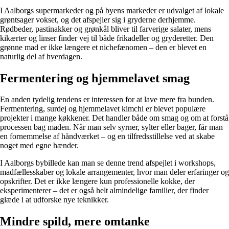
I Aalborgs supermarkeder og på byens markeder er udvalget af lokale
grøntsager vokset, og det afspejler sig i gryderne derhjemme.
Rødbeder, pastinakker og grønkål bliver til farverige salater, mens
kikærter og linser finder vej til både frikadeller og gryderetter. Den
grønne mad er ikke længere et nichefænomen – den er blevet en
naturlig del af hverdagen.
Fermentering og hjemmelavet smag
En anden tydelig tendens er interessen for at lave mere fra bunden.
Fermentering, surdej og hjemmelavet kimchi er blevet populære
projekter i mange køkkener. Det handler både om smag og om at forstå
processen bag maden. Når man selv syrner, sylter eller bager, får man
en fornemmelse af håndværket – og en tilfredsstillelse ved at skabe
noget med egne hænder.
I Aalborgs bybillede kan man se denne trend afspejlet i workshops,
madfællesskaber og lokale arrangementer, hvor man deler erfaringer og
opskrifter. Det er ikke længere kun professionelle kokke, der
eksperimenterer – det er også helt almindelige familier, der finder
glæde i at udforske nye teknikker.
Mindre spild, mere omtanke