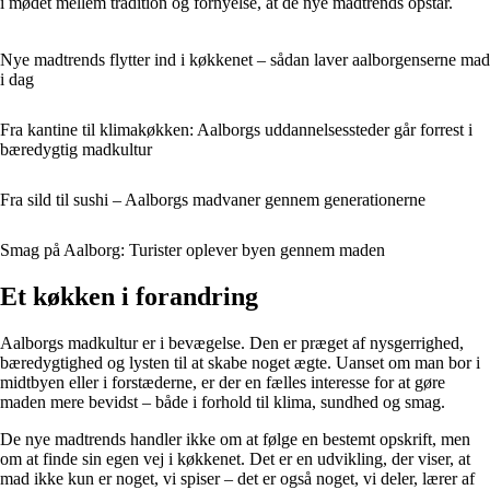
i mødet mellem tradition og fornyelse, at de nye madtrends opstår.
Nye madtrends flytter ind i køkkenet – sådan laver aalborgenserne mad
i dag
Fra kantine til klimakøkken: Aalborgs uddannelsessteder går forrest i
bæredygtig madkultur
Fra sild til sushi – Aalborgs madvaner gennem generationerne
Smag på Aalborg: Turister oplever byen gennem maden
Et køkken i forandring
Aalborgs madkultur er i bevægelse. Den er præget af nysgerrighed,
bæredygtighed og lysten til at skabe noget ægte. Uanset om man bor i
midtbyen eller i forstæderne, er der en fælles interesse for at gøre
maden mere bevidst – både i forhold til klima, sundhed og smag.
De nye madtrends handler ikke om at følge en bestemt opskrift, men
om at finde sin egen vej i køkkenet. Det er en udvikling, der viser, at
mad ikke kun er noget, vi spiser – det er også noget, vi deler, lærer af