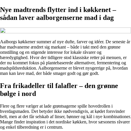
Nye madtrends flytter ind i køkkenet –
sådan laver aalborgenserne mad i dag
Aalborgs køkkener summer af nye dufte, farver og idéer. De seneste år
har madvanerne ændret sig markant – både i takt med den grønne
omstilling og en stigende interesse for lokale råvarer og
bæredygtighed. Hvor der tidligere stod klassiske retter på menuen, er
der nu kommet fokus på plantebaserede alternativer, fermentering og
madspildsreduktion. Aalborgenserne er blevet nysgerrige på, hvordan
man kan lave mad, der både smager godt og gør godt.
Fra frikadeller til falafler – den grønne
bølge i nord
Flere og flere vælger at lade grøntsagerne spille hovedrollen i
hverdagsmaden. Det betyder ikke nødvendigvis, at kødet forsvinder
helt, men at det får selskab af linser, bønner og kål i nye kombinationer.
Mange finder inspiration i det nordiske køkken, hvor sæsonens råvarer
og enkel tilberedning er i centrum.